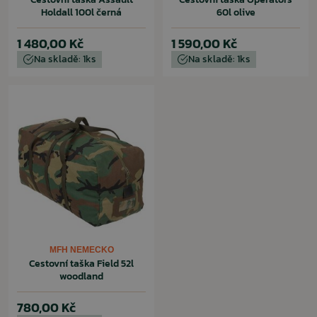
Holdall 100l černá
60l olive
1 480,00 Kč
1 590,00 Kč
Na skladě: 1ks
Na skladě: 1ks
MFH NEMECKO
Cestovní taška Field 52l
woodland
780,00 Kč