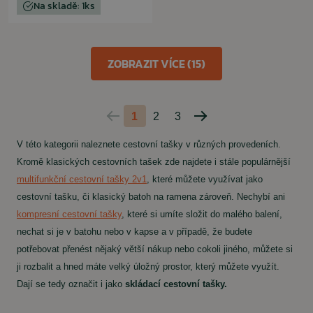
Na skladě: 1ks
ZOBRAZIT VÍCE (15)
1
2
3
Predchádzajúca
Nasledujúca
strana
strana
V této kategorii naleznete cestovní tašky v různých provedeních.
Kromě klasických cestovních tašek zde najdete i stále populárnější
multifunkční cestovní tašky 2v1
, které můžete využívat jako
cestovní tašku, či klasický batoh na ramena zároveň.
Nechybí ani
kompresní cestovní tašky
, které si umíte složit do malého balení,
nechat si je v batohu nebo v kapse a v případě, že budete
potřebovat přenést nějaký větší nákup nebo cokoli jiného, ​​můžete si
ji rozbalit a hned máte velký úložný prostor, který můžete využít.
Dají se tedy označit i jako
skládací cestovní tašky.