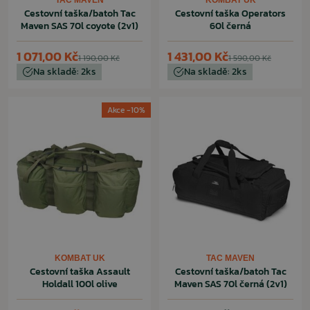
TAC MAVEN
KOMBAT UK
Cestovní taška/batoh Tac
Cestovní taška Operators
Maven SAS 70l coyote (2v1)
60l černá
1 071,00 Kč
1 431,00 Kč
1 190,00 Kč
1 590,00 Kč
Na skladě: 2ks
Na skladě: 2ks
Akce -10%
KOMBAT UK
TAC MAVEN
Cestovní taška Assault
Cestovní taška/batoh Tac
Holdall 100l olive
Maven SAS 70l černá (2v1)