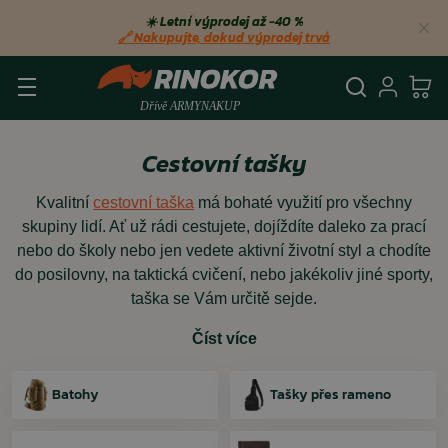
☀️ Letní výprodej až −40 %
🔗 Nakupujte, dokud výprodej trvá
Vyhledá
Přihl
Ko
Cestovní tašky
Kvalitní
cestovní taška
má bohaté využití pro všechny
skupiny lidí. Ať už rádi cestujete, dojíždíte daleko za prací
nebo do školy nebo jen vedete aktivní životní styl a chodíte
do posilovny, na taktická cvičení, nebo jakékoliv jiné sporty,
taška se Vám určitě sejde.
Číst více
Batohy
Tašky přes rameno