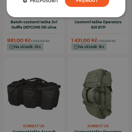
PŘIZPŮSOBIT
PŘIJMOUT
DEFCON5
KOMBAT UK
Batoh-cestovní taška 3v1
Cestovní taška Operators
Duffle DEFCON5 55l olive
60l BTP
981,00 Kč
1 431,00 Kč
1 090,00 Kč
1 590,00 Kč
Na skladě: 2ks
Na skladě: 1ks
KOMBAT UK
KOMBAT UK
Cestovní taška Assault
Cestovní taška Operators