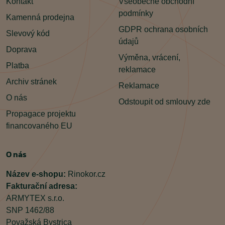
Kontakt
Všeobecné obchodní
podmínky
Kamenná prodejna
GDPR ochrana osobních
Slevový kód
údajů
Doprava
Výměna, vrácení,
Platba
reklamace
Archiv stránek
Reklamace
O nás
Odstoupit od smlouvy zde
Propagace projektu
financovaného EU
O nás
Název e-shopu:
Rinokor.cz
Fakturační adresa:
ARMYTEX s.r.o.
SNP 1462/88
Považská Bystrica