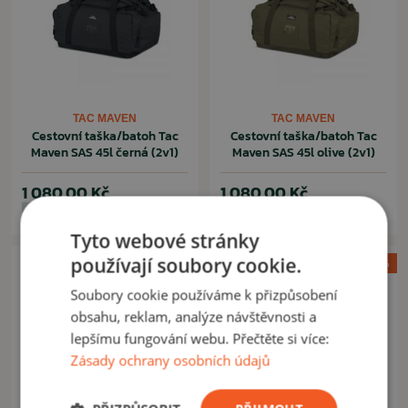
TAC MAVEN
TAC MAVEN
Cestovní taška/batoh Tac
Cestovní taška/batoh Tac
Maven SAS 45l černá (2v1)
Maven SAS 45l olive (2v1)
1 080,00 Kč
1 080,00 Kč
Na skladě: 2ks
Na skladě: 2ks
Tyto webové stránky
používají soubory cookie.
Akce -10%
Akce -10%
Soubory cookie používáme k přizpůsobení
obsahu, reklam, analýze návštěvnosti a
lepšímu fungování webu. Přečtěte si více:
Zásady ochrany osobních údajů