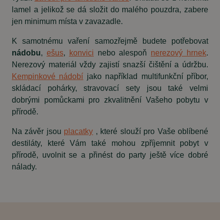
lamel a jelikož se dá složit do malého pouzdra, zabere
jen minimum místa v zavazadle.
K samotnému vaření samozřejmě budete potřebovat
nádobu
,
ešus
,
konvici
nebo alespoň
nerezový hrnek
.
Nerezový materiál vždy zajistí snazší čištění a údržbu.
Kempinkové nádobí
jako například multifunkční příbor,
skládací pohárky, stravovací sety jsou také velmi
dobrými pomůckami pro zkvalitnění Vašeho pobytu v
přírodě.
Na závěr jsou
placatky
, které slouží pro Vaše oblíbené
destiláty, které Vám také mohou zpříjemnit pobyt v
přírodě, uvolnit se a přinést do party ještě více dobré
nálady.