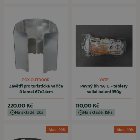
FOX OUTDOOR
YATE
Závětří pro turistické vařiče
Pevný líh YATE - tablety
8 lamel 67x24cm
velké balení 350g
220,00 Kč
110,00 Kč
Na skladě: 2ks
Na skladě: 15ks
Akce -10%
Akce -10%