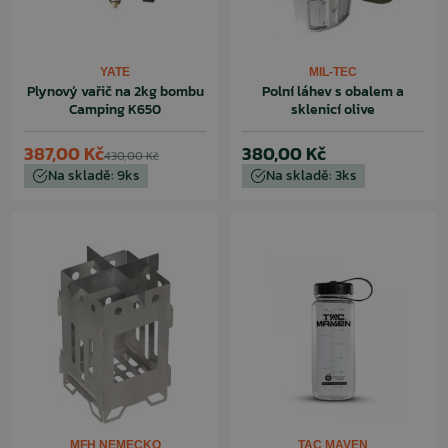
YATE
MIL-TEC
Plynový vařič na 2kg bombu
Polní láhev s obalem a
Camping K650
sklenicí olive
387,00 Kč
380,00 Kč
430,00 Kč
Na skladě: 9ks
Na skladě: 3ks
MFH NEMECKO
TAC MAVEN