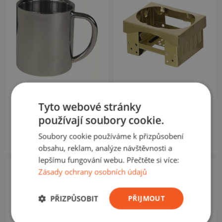
MFH NEMECKO
MFH NEMECKO
Sklenička 250ml dvojitý
Skládací vařič na pevný líh
Tyto webové stránky
nerez
MFH
používají soubory cookie.
189,00 Kč
135,00 Kč
210,00 Kč
150,00 Kč
Soubory cookie používáme k přizpůsobení
Na skladě: 1ks
Na skladě: 3ks
obsahu, reklam, analýze návštěvnosti a
lepšímu fungování webu. Přečtěte si více:
Akce -10%
Zásady ochrany osobních údajů
PŘIZPŮSOBIT
PŘIJMOUT