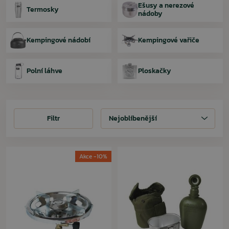
Ešusy a nerezové
Termosky
nádoby
Kempingové nádobí
Kempingové vařiče
Polní láhve
Ploskačky
Filtr
Filtr
Nejoblíbenější
Akce -10%