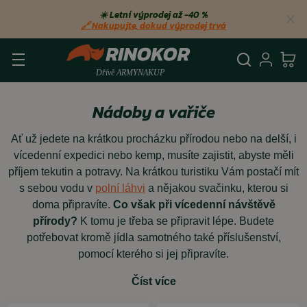
☀️ Letní výprodej až −40 %
🔗 Nakupujte, dokud výprodej trvá
Vyhledá
Přihl
Ko
Nádoby a vařiče
Ať už jedete na krátkou procházku přírodou nebo na delší, i
vícedenní expedici nebo kemp, musíte zajistit, abyste měli
příjem tekutin a potravy. Na krátkou turistiku Vám postačí mít
s sebou vodu v
polní láhvi
a nějakou svačinku, kterou si
doma připravíte.
Co však při vícedenní návštěvě
přírody?
K tomu je třeba se připravit lépe. Budete
potřebovat kromě jídla samotného také příslušenství,
pomocí kterého si jej připravíte.
Číst více