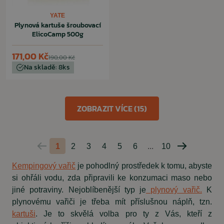
YATE
Plynová kartuše šroubovací
ElicoCamp 500g
171,00 Kč
190,00 Kč
Na skladě: 8ks
ZOBRAZIT VÍCE (15)
1
2
3
4
5
6
...
10
Predchádzajúca
Nasledujúc
strana
strana
Kempingový vařič
je pohodlný prostředek k tomu, abyste
si ohřáli vodu, zda připravili ke konzumaci maso nebo
jiné potraviny. Nejoblíbenější typ je
plynový vařič.
K
plynovému vařiči je třeba mít příslušnou náplň, tzn.
kartuši
. Je to skvělá volba pro ty z Vás, kteří z