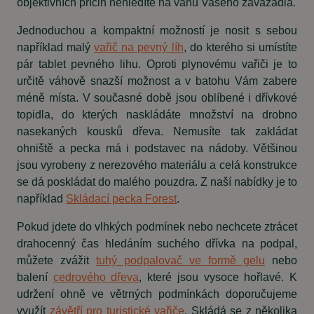
objektivních příčin nehledíte na váhu Vašeho zavazadla.
Jednoduchou a kompaktní možností je nosit s sebou
například malý
vařič na pevný líh
, do kterého si umístíte
pár tablet pevného lihu. Oproti plynovému vařiči je to
určitě váhově snazší možnost a v batohu Vám zabere
méně místa. V současné době jsou oblíbené i dřívkové
topidla, do kterých naskládáte množství na drobno
nasekaných kousků dřeva. Nemusíte tak zakládat
ohniště a pecka má i podstavec na nádoby. Většinou
jsou vyrobeny z nerezového materiálu a celá konstrukce
se dá poskládat do malého pouzdra. Z naší nabídky je to
například
Skládací pecka Forest
.
Pokud jdete do vlhkých podmínek nebo nechcete ztrácet
drahocenný čas hledáním suchého dřívka na podpal,
můžete zvážit
tuhý podpalovač ve formě gelu
nebo
balení
cedrového dřeva
, které jsou vysoce hořlavé. K
udržení ohně ve větrných podmínkách doporučujeme
využít
závětří pro turistické vařiče
. Skládá se z několika