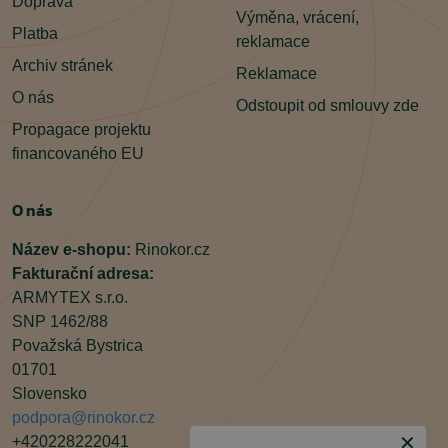
Doprava
Výměna, vrácení,
Platba
reklamace
Archiv stránek
Reklamace
O nás
Odstoupit od smlouvy zde
Propagace projektu
financovaného EU
O nás
Název e-shopu:
Rinokor.cz
Fakturační adresa:
ARMYTEX s.r.o.
SNP 1462/88
Považská Bystrica
01701
Slovensko
podpora@rinokor.cz
✕
+420228222041