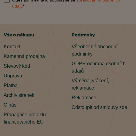
Odesláním e-mailu souhlasíte se
zpracovaním osobních
údajů
*
Vše o nákupu
Podmínky
Kontakt
Všeobecné obchodní
podmínky
Kamenná prodejna
GDPR ochrana osobních
Slevový kód
údajů
Doprava
Výměna, vrácení,
Platba
reklamace
Archiv stránek
Reklamace
O nás
Odstoupit od smlouvy zde
Propagace projektu
financovaného EU