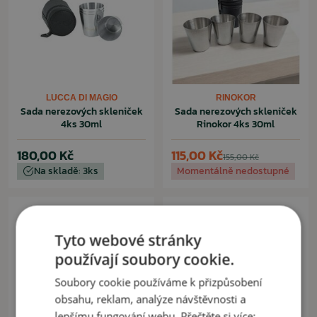
LUCCA DI MAGIO
RINOKOR
Sada nerezových skleniček
Sada nerezových skleniček
4ks 30ml
Rinokor 4ks 30ml
180,00 Kč
115,00 Kč
155,00 Kč
Na skladě: 3ks
Momentálně nedostupné
Tyto webové stránky
používají soubory cookie.
Soubory cookie používáme k přizpůsobení
obsahu, reklam, analýze návštěvnosti a
lepšímu fungování webu. Přečtěte si více: