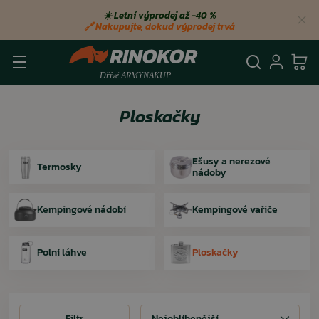
☀️ Letní výprodej až −40 %
🔗 Nakupujte, dokud výprodej trvá
Vyhledá
Přihl
Ko
Ploskačky
Ešusy a nerezové
Termosky
nádoby
Kempingové nádobí
Kempingové vařiče
Polní láhve
Ploskačky
Filtr
Filtr
Nejoblíbenější