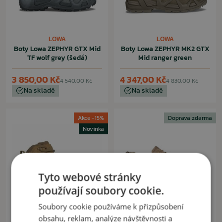
LOWA
LOWA
Boty Lowa ZEPHYR GTX Mid
Boty Lowa ZEPHYR MK2 GTX
TF wolf grey (šedá)
Mid ranger green
3 850,00 Kč
4 347,00 Kč
4 540,00 Kč
4 830,00 Kč
Na skladě
Na skladě
Akce -15%
Doprava zdarma
Novinka
Tyto webové stránky
používají soubory cookie.
Soubory cookie používáme k přizpůsobení
obsahu, reklam, analýze návštěvnosti a