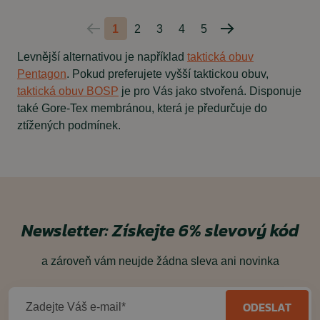
1
2
3
4
5
Predchádzajúca
Nasledujúca
strana
strana
Levnější alternativou je například
taktická obuv
Pentagon
. Pokud preferujete vyšší taktickou obuv,
taktická obuv BOSP
je pro Vás jako stvořená. Disponuje
také Gore-Tex membránou, která je předurčuje do
ztížených podmínek.
Newsletter:
Získejte 6% slevový kód
a zároveň vám neujde žádna sleva ani novinka
ODESLAT
Zadejte Váš e-mail*