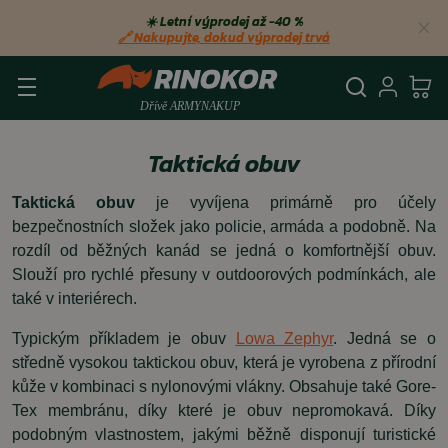
☀️ Letní výprodej až −40 %
🔗 Nakupujte, dokud výprodej trvá
Vyhledá
Přihl
Ko
Taktická obuv
Taktická obuv
je vyvíjena primárně pro účely
bezpečnostních složek jako policie, armáda a podobně. Na
rozdíl od běžných kanád se jedná o komfortnější obuv.
Slouží pro rychlé přesuny v outdoorových podmínkách, ale
také v interiérech.
Typickým příkladem je obuv
Lowa Zephyr
.
Jedná se o
středně vysokou taktickou obuv, která je vyrobena z přírodní
kůže v kombinaci s nylonovými vlákny.
Obsahuje také Gore-
Tex membránu, díky které je obuv nepromokavá. Díky
podobným vlastnostem, jakými běžně disponují turistické