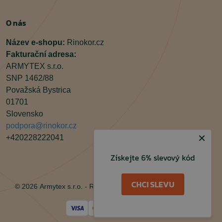
O nás
Název e-shopu:
Rinokor.cz
Fakturační adresa:
ARMYTEX s.r.o.
SNP 1462/88
Považská Bystrica
01701
Slovensko
podpora@rinokor.cz
✕
+420228222041
Získejte 6% slevový kód
Facebook
Instagram
CHCI SLEVU
© 2026 Armytex s.r.o. - Rinokor.cz, Všechna práva vyhrazena