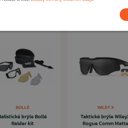
1 710,00 Kč
Na skladě
a skladě: 4ks
Doprava
BOLLÉ
WILEY X
Balistické brýle Bollé
Taktické brýle Wile
Raider kit
Rogue Comm Matt