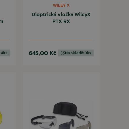
WILEY X
Dioptrická vložka WileyX
em
PTX RX
645,00 Kč
 4ks
Na skladě: 3ks