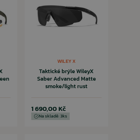
WILEY X
yX
Taktické brýle WileyX
reen
Saber Advanced Matte
smoke/light rust
1 690,00 Kč
Na skladě: 3ks