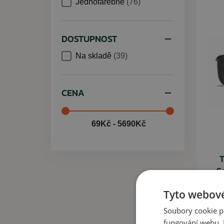
Jednofarebné
(76)
DOSTUPNOST
Na skladě
(39)
CENA
69Kč - 5690Kč
T
S
Tyto webové
Soubory cookie p
1 6
fungování webu. P