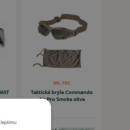
MIL-TEC
SWAT
Taktické brýle Commando
Air Pro Smoke olive
 lepšímu