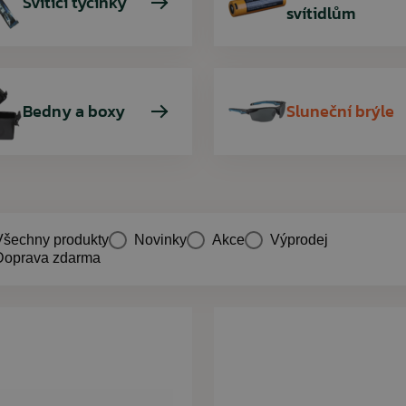
Svítící tyčinky
svítidlům
Bedny a boxy
Sluneční brýle
Všechny produkty
Novinky
Akce
Výprodej
Doprava zdarma