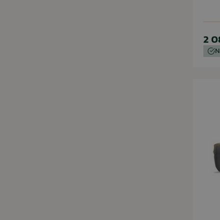
2 0
N