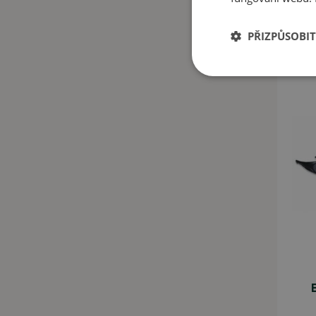
N
PŘIZPŮSOBIT