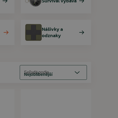
Survival výbava
Nášivky a
odznaky
Seřadit podle
Nejoblíbenější