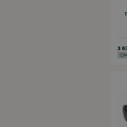
T
3 6
N