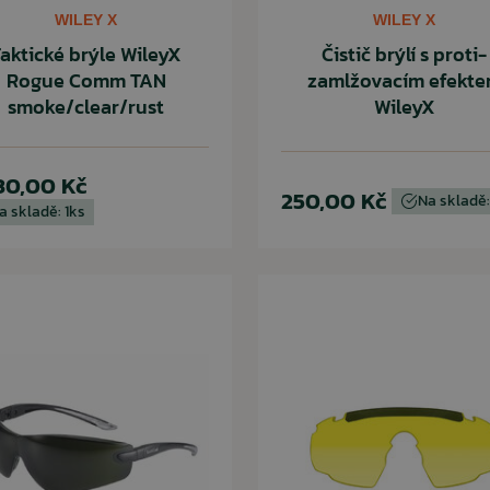
WILEY X
WILEY X
aktické brýle WileyX
Čistič brýlí s proti-
Rogue Comm TAN
zamlžovacím efekt
smoke/clear/rust
WileyX
30,00 Kč
250,00 Kč
Na skladě:
a skladě: 1ks