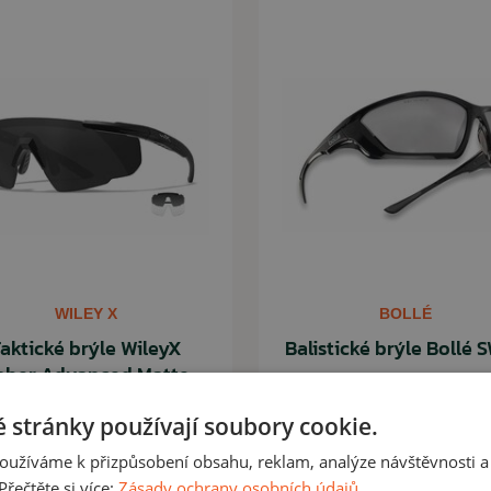
WILEY X
BOLLÉ
aktické brýle WileyX
Balistické brýle Bollé 
aber Advanced Matte
smoke/clear
 stránky používají soubory cookie.
oužíváme k přizpůsobení obsahu, reklam, analýze návštěvnosti a
90,00 Kč
řečtěte si více:
Zásady ochrany osobních údajů