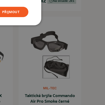
350,00 Kč
: 1ks
Na skladě: 2ks
PŘIJMOUT
 zdarma
MIL-TEC
yX
Taktické brýle Commando
e
Air Pro Smoke černé