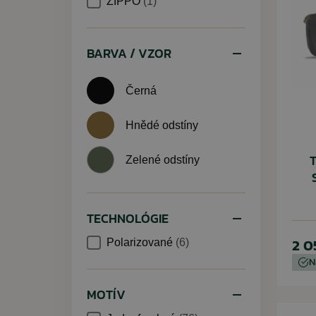
ZIPPO
(1)
BARVA / VZOR
Černá
Hnědé odstíny
T
Zelené odstíny
TECHNOLÓGIE
2 0
Polarizované
(6)
N
MOTÍV