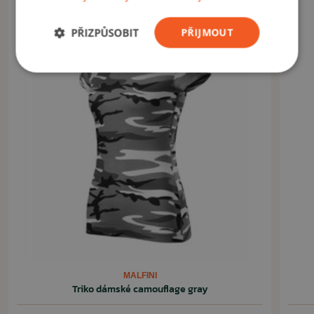
VYUŽITÍ
PŘIZPŮSOBIT
PŘIJMOUT
Vhodné pro běžné, každodenní nošení, práci případně turistiku,
sport.
ČÍST MÉNĚ
MALFINI
Triko dámské camouflage gray