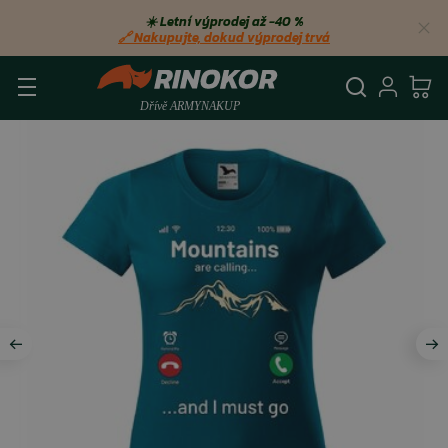
☀️ Letní výprodej až −40 %
🔗 Nakupujte, dokud výprodej trvá
Vyhledá
Přihl
Ko