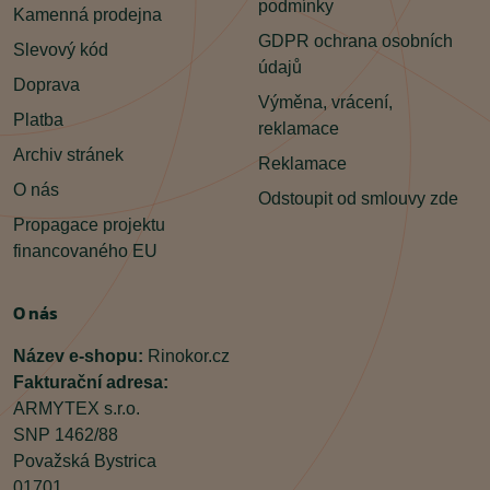
podmínky
Kamenná prodejna
GDPR ochrana osobních
Slevový kód
údajů
Doprava
Výměna, vrácení,
Platba
reklamace
Archiv stránek
Reklamace
O nás
Odstoupit od smlouvy zde
Propagace projektu
financovaného EU
O nás
Název e-shopu:
Rinokor.cz
Fakturační adresa:
ARMYTEX s.r.o.
SNP 1462/88
Považská Bystrica
01701