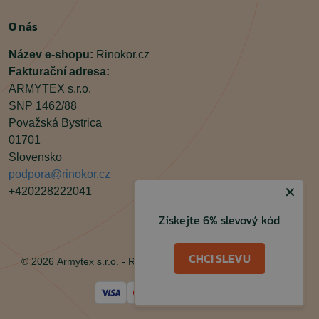
O nás
Název e-shopu:
Rinokor.cz
Fakturační adresa:
ARMYTEX s.r.o.
SNP 1462/88
Považská Bystrica
01701
Slovensko
podpora@rinokor.cz
✕
+420228222041
Získejte 6% slevový kód
Facebook
Instagram
CHCI SLEVU
© 2026 Armytex s.r.o. - Rinokor.cz, Všechna práva vyhrazena