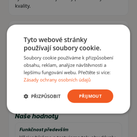
kvality.
Ve kterých zemích už působíme
Tyto webové stránky
Jsme blízko k zákazníkům v regionu.
Aktuálně fungujeme ve třech zemích a
používají soubory cookie.
plánujeme další expanzi.
Soubory cookie používáme k přizpůsobení
obsahu, reklam, analýze návštěvnosti a
Česko
• rinokor.cz
Slovensko
• armytex.sk
lepšímu fungování webu. Přečtěte si více:
Maďarsko
• rinokor.hu
Zásady ochrany osobních údajů
Rumunsko
• rinokor.ro
Polsko
• (plán)
PŘIZPŮSOBIT
PŘIJMOUT
Naše hodnoty
Funkčnost především