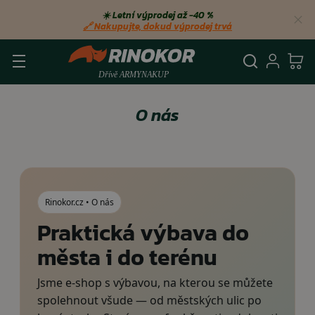
☀️ Letní výprodej až −40 %
🔗 Nakupujte, dokud výprodej trvá
Vyhledá
Přihl
Ko
O nás
Rinokor.cz • O nás
Praktická výbava do
města i do terénu
Jsme e-shop s výbavou, na kterou se můžete
spolehnout všude — od městských ulic po