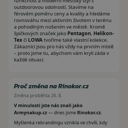
funkčnost a moderní městský styl s
outdoorovou odolností. Stavíme na
férovém poměru ceny a kvality a hledáme
rovnováhu mezi aktivním životem v terénu
a pohodlným nošením ve městě. Kromě
špičkových značek jako
Pentagon
,
Helikon-
Tex
či
LOWA
tvoříme také vlastní kolekce.
Zákazníci jsou pro nás vždy na prvním místě
– proto jsme tu, abychom vám kryli záda v
každé situaci.
Proč změna na Rinokor.cz
Změna proběhla 26. 8.
V minulosti jste nás znali jako
Armynakup.cz
— dnes jsme
Rinokor.cz
.
Myšlenka rebrandingu vznikla ve chvíli, kdy