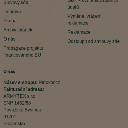
GDPR ochrana osobních
Slevový kód
údajů
Doprava
Výměna, vrácení,
Platba
reklamace
Archiv stránek
Reklamace
O nás
Odstoupit od smlouvy zde
Propagace projektu
financovaného EU
O nás
Název e-shopu:
Rinokor.cz
Fakturační adresa:
ARMYTEX s.r.o.
SNP 1462/88
Považská Bystrica
01701
Slovensko