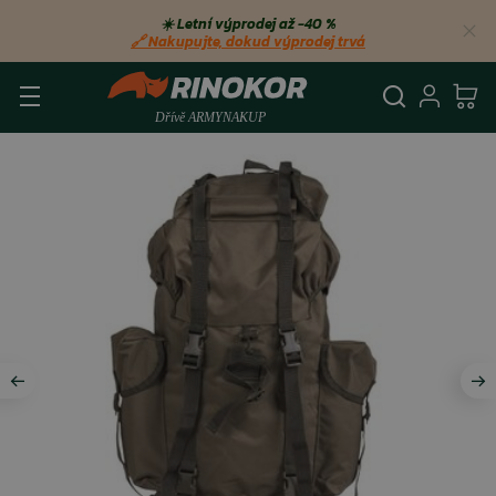
☀️ Letní výprodej až −40 %
🔗 Nakupujte, dokud výprodej trvá
Vyhledá
Přihl
Ko