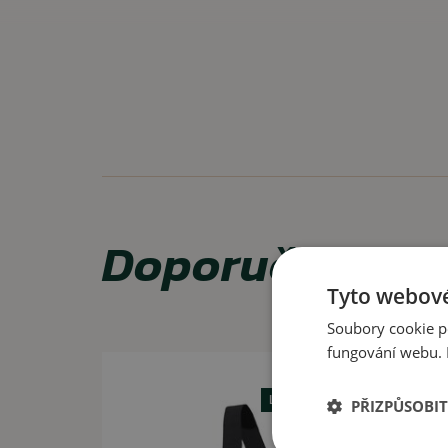
VLASTNOSTI
velcro panel
nastavitelný a odnímatelný ramenní popruh
praktický organizér
VYUŽITÍ
Vhodné pro každodenní použití.
Doporučujeme 
Tyto webové
Soubory cookie p
fungování webu. P
Akce -11%
Letní výprodej
PŘIZPŮSOBIT