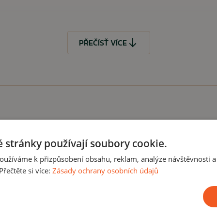
PŘEČÍSŤ VÍCE
zakoupit
 stránky používají soubory cookie.
oužíváme k přizpůsobení obsahu, reklam, analýze návštěvnosti a
ČÍST MÉNĚ
řečtěte si více:
Zásady ochrany osobních údajů
Akce -10%
Ak