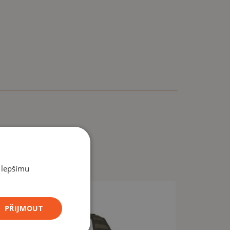
 lepšímu
ce -10%
PŘIJMOUT