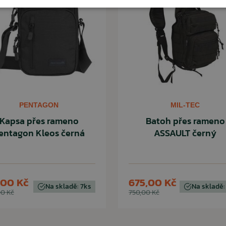
PENTAGON
MIL-TEC
Kapsa přes rameno
Batoh přes rameno
entagon Kleos černá
ASSAULT černý
,00 Kč
675,00 Kč
Na skladě: 7ks
Na skladě:
0 Kč
750,00 Kč