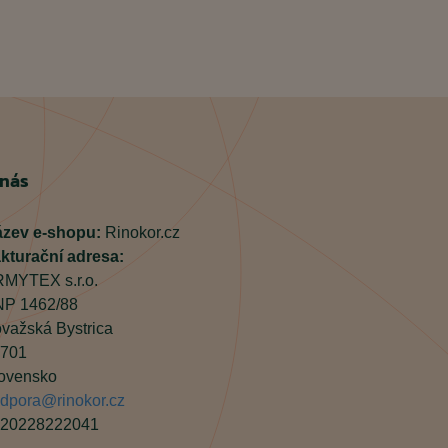
 nás
zev e-shopu:
Rinokor.cz
kturační adresa:
MYTEX s.r.o.
P 1462/88
važská Bystrica
701
ovensko
dpora@rinokor.cz
20228222041