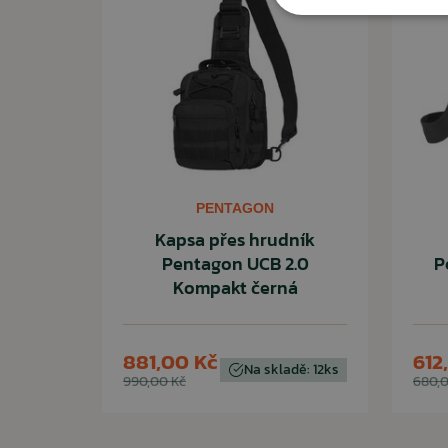
PENTAGON
Kapsa přes hrudník
Pentagon UCB 2.0
P
Kompakt černá
881,00 Kč
612
Na skladě: 12ks
990,00 Kč
680,0