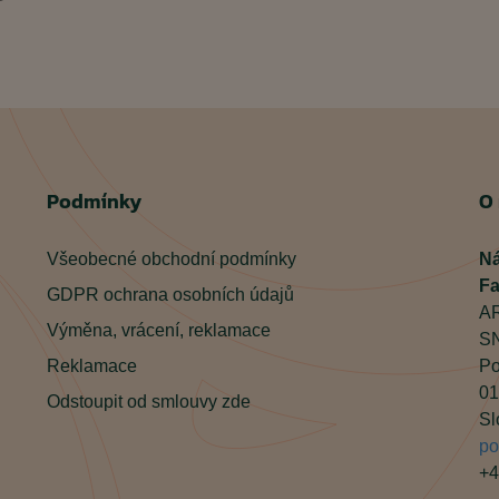
Podmínky
O
Všeobecné obchodní podmínky
Ná
Fa
GDPR ochrana osobních údajů
AR
Výměna, vrácení, reklamace
SN
Reklamace
Po
01
Odstoupit od smlouvy zde
Sl
po
+4