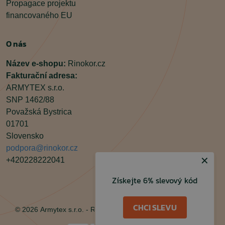
Propagace projektu
financovaného EU
O nás
Název e-shopu:
Rinokor.cz
Fakturační adresa:
ARMYTEX s.r.o.
SNP 1462/88
Považská Bystrica
01701
Slovensko
podpora@rinokor.cz
✕
+420228222041
Získejte 6% slevový kód
Facebook
Instagram
CHCI SLEVU
© 2026 Armytex s.r.o. - Rinokor.cz, Všechna práva vyhrazena