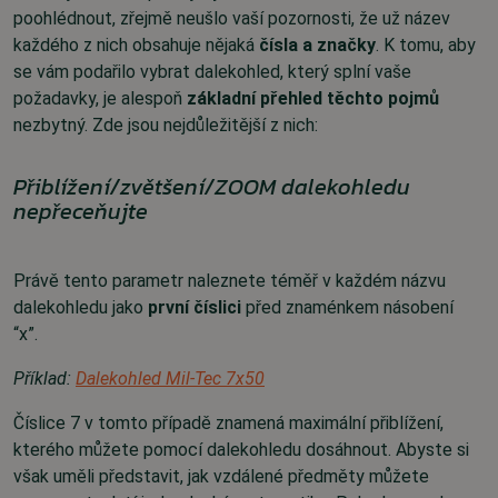
poohlédnout, zřejmě neušlo vaší pozornosti, že už název
každého z nich obsahuje nějaká
čísla a značky
. K tomu, aby
se vám podařilo vybrat dalekohled, který splní vaše
požadavky, je alespoň
základní přehled těchto pojmů
nezbytný. Zde jsou nejdůležitější z nich:
Přiblížení/zvětšení/ZOOM dalekohledu
nepřeceňujte
Právě tento parametr naleznete téměř v každém názvu
dalekohledu jako
první číslici
před znaménkem násobení
“x”.
Příklad:
Dalekohled Mil-Tec 7x50
Číslice 7 v tomto případě znamená maximální přiblížení,
kterého můžete pomocí dalekohledu dosáhnout. Abyste si
však uměli představit, jak vzdálené předměty můžete