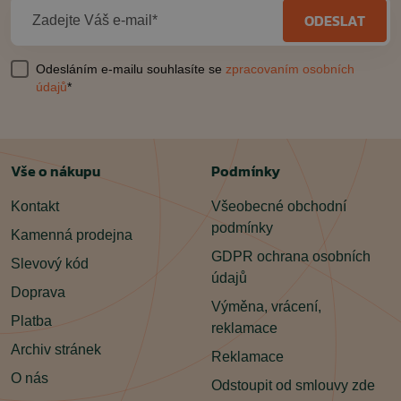
ODESLAT
Zadejte Váš e-mail*
Odesláním e-mailu souhlasíte se
zpracovaním osobních
údajů
*
Vše o nákupu
Podmínky
Kontakt
Všeobecné obchodní
podmínky
Kamenná prodejna
GDPR ochrana osobních
Slevový kód
údajů
Doprava
Výměna, vrácení,
Platba
reklamace
Archiv stránek
Reklamace
O nás
Odstoupit od smlouvy zde