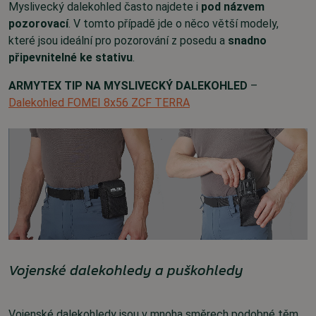
Myslivecký dalekohled často najdete i
pod názvem
pozorovací
. V tomto případě jde o něco větší modely,
které jsou ideální pro pozorování z posedu a
snadno
připevnitelné ke stativu
.
ARMYTEX TIP NA MYSLIVECKÝ DALEKOHLED
–
Dalekohled FOMEI 8x56 ZCF TERRA
Vojenské dalekohledy a puškohledy
Vojenské dalekohledy jsou v mnoha směrech podobné těm