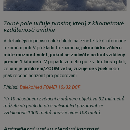
Zorné pole určuje prostor, který z kilometrové
vzdálenosti uvidíte
V detailnějším popisu dalekohledu naleznete také informace
o zorném poli. V překladu to znamená,
jakou šířku záběru
máte možnost vidět, pokud se zadíváte na bod vzdálený
přesně 1 kilometr
. V případě zorného pole viditelnosti platí,
že
čím je přiblížení/ZOOM větší, zužuje se výsek
nebo
jinak řečeno horizont pro pozorování.
Příklad:
Dalekohled FOMEI 10x32 DCF
Při 10-násobném zvětšení a průměru objektivu 32 milimetrů
můžete při pohledu přes dalekohled pozorovat ze
vzdálenosti 1000 metrů obraz v šířce 103 metrů.
Antireflexní vrstvy zlepšují kontrast