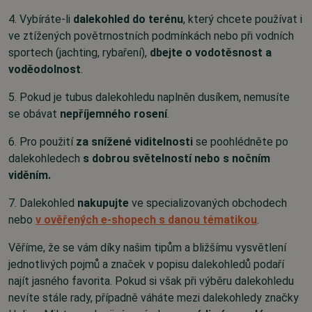
4. Vybíráte-li
dalekohled do terénu
, který chcete používat i
ve ztížených povětrnostních podmínkách nebo při vodních
sportech (jachting, rybaření),
dbejte o vodotěsnost a
voděodolnost
.
5. Pokud je tubus dalekohledu naplněn dusíkem, nemusíte
se obávat
nepříjemného rosení
.
6. Pro použití
za snížené viditelnosti
se poohlédněte po
dalekohledech
s dobrou světelností nebo s nočním
viděním.
7. Dalekohled
nakupujte
ve specializovaných obchodech
nebo
v ověřených e-shopech s danou tématikou
.
Věříme, že se vám díky našim tipům a bližšímu vysvětlení
jednotlivých pojmů a značek v popisu dalekohledů podaří
najít jasného favorita. Pokud si však při výběru dalekohledu
nevíte stále rady, případně váháte mezi dalekohledy značky