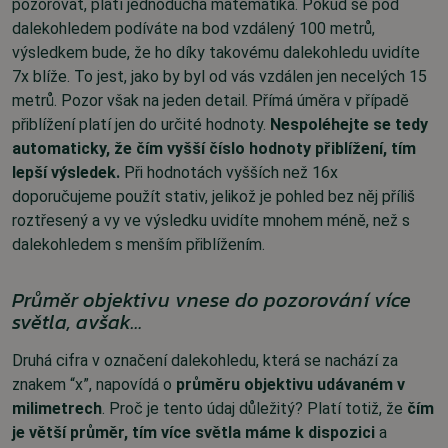
pozorovat, platí jednoduchá matematika. Pokud se pod
dalekohledem podíváte na bod vzdálený 100 metrů,
výsledkem bude, že ho díky takovému dalekohledu uvidíte
7x blíže. To jest, jako by byl od vás vzdálen jen necelých 15
metrů. Pozor však na jeden detail. Přímá úměra v případě
přiblížení platí jen do určité hodnoty.
Nespoléhejte se tedy
automaticky, že čím vyšší číslo hodnoty přiblížení, tím
lepší výsledek.
Při hodnotách vyšších než 16x
doporučujeme použít stativ, jelikož je pohled bez něj příliš
roztřesený a vy ve výsledku uvidíte mnohem méně, než s
dalekohledem s menším přiblížením.
Průměr objektivu vnese do pozorování více
světla, avšak…
Druhá cifra v označení dalekohledu, která se nachází za
znakem “x”, napovídá o
průměru objektivu udávaném v
milimetrech
. Proč je tento údaj důležitý? Platí totiž, že
čím
je větší průměr, tím více světla máme k dispozici
a