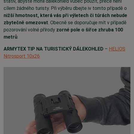
stativ, abyste mohli dalekohled vůbec použít, přece není
cílem žádného turisty. Při výběru dbejte iv tomto případě o
nižší hmotnost, která vás při výletech či túrách nebude
zbytečně omezovat
. Obecně se doporučuje mít v případě
pozorování volné přírody
zorné pole o šířce zhruba 100
metrů
.
ARMYTEX TIP NA TURISTICKÝ DÁLEKOHLED
–
HELIOS
Nitrosport 10x26