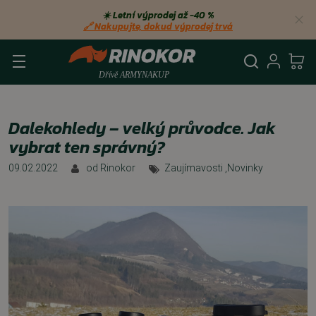
☀️ Letní výprodej až −40 %
🔗 Nakupujte, dokud výprodej trvá
Vyhledá
Přihl
Ko
Dalekohledy – velký průvodce. Jak
vybrat ten správný?
09.02.2022
od
Rinokor
Zaujímavosti
,
Novinky