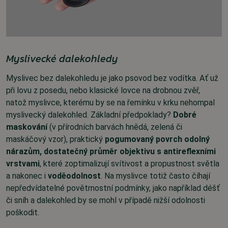
Myslivecké dalekohledy
Myslivec bez dalekohledu je jako psovod bez vodítka. Ať už
při lovu z posedu, nebo klasické lovce na drobnou zvěř,
natož myslivce, kterému by se na řemínku v krku nehompal
myslivecký dalekohled. Základní předpoklady?
Dobré
maskování
(v přírodních barvách hnědá, zelená či
maskáčový vzor), praktický
pogumovaný povrch odolný
nárazům, dostatečný průměr objektivu s antireflexními
vrstvami
, které zoptimalizují svítivost a propustnost světla
a nakonec i
voděodolnost
. Na myslivce totiž často číhají
nepředvídatelné povětrnostní podmínky, jako například déšť
či sníh a dalekohled by se mohl v případě nižší odolnosti
poškodit.