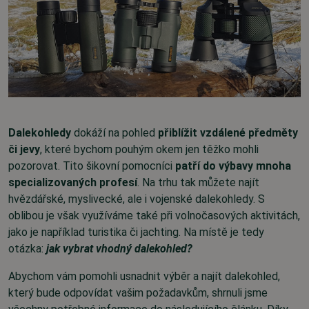
Dalekohledy
dokáží na pohled
přiblížit vzdálené předměty
či jevy
, které bychom pouhým okem jen těžko mohli
pozorovat. Tito šikovní pomocníci
patří do výbavy mnoha
specializovaných profesí
. Na trhu tak můžete najít
hvězdářské, myslivecké, ale i vojenské dalekohledy. S
oblibou je však využíváme také při volnočasových aktivitách,
jako je například turistika či jachting. Na místě je tedy
otázka:
jak vybrat vhodný dalekohled?
Abychom vám pomohli usnadnit výběr a najít dalekohled,
který bude odpovídat vašim požadavkům, shrnuli jsme