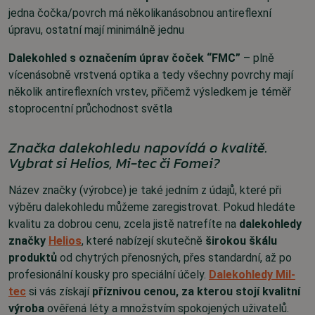
jedna čočka/povrch má několikanásobnou antireflexní
úpravu, ostatní mají minimálně jednu
Dalekohled s označením úprav čoček “FMC”
– plně
vícenásobně vrstvená optika a tedy všechny povrchy mají
několik antireflexních vrstev, přičemž výsledkem je téměř
stoprocentní průchodnost světla
Značka dalekohledu napovídá o kvalitě.
Vybrat si Helios, Mi-tec či Fomei?
Název značky (výrobce) je také jedním z údajů, které při
výběru dalekohledu můžeme zaregistrovat. Pokud hledáte
kvalitu za dobrou cenu, zcela jistě natrefíte na
dalekohledy
značky
Helios
, které nabízejí skutečně
širokou škálu
produktů
od chytrých přenosných, přes standardní, až po
profesionální kousky pro speciální účely.
Dalekohledy Mil-
tec
si vás získají
příznivou cenou, za kterou stojí kvalitní
výroba
ověřená léty a množstvím spokojených uživatelů.