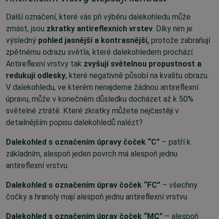
Další označení, které vás při výběru dalekohledu může
zmást, jsou
zkratky antireflexních vrstev
. Díky nim je
výsledný
pohled jasnější a kontrasnější,
protože zabraňují
zpětnému odrazu světla
, které dalekohledem prochází.
Antireflexní vrstvy tak
zvyšují světelnou propustnost a
redukují odlesky
, které negativně působí na kvalitu obrazu.
V dalekohledu, ve kterém nenajdeme žádnou antireflexní
úpravu, může v konečném důsledku docházet až k 50%
světelné ztrátě. Které zkratky můžete nejčastěji v
detailnějším popisu dalekohledů nalézt?
Dalekohled s označením úpravy čoček “C”
– patří k
základním, alespoň jeden povrch má alespoň jednu
antireflexní vrstvu
Dalekohled s označením úprav čoček “FC”
– všechny
čočky a hranoly mají alespoň jednu antireflexní vrstvu
Dalekohled s označením úprav čoček “MC”
– alespoň