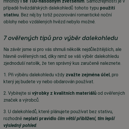
mnohdy
i se 100-násobným zvětšením
. Samozřejmostí je v
případě hvězdářských dalekohledů tohoto typu
použití
stativu
. Bez něj by totiž pozorování romantické noční
oblohy nebo vzdálených hvězd nebylo možné.
7 ověřených tipů pro výběr dalekohledu
Na závěr jsme si pro vás shrnuli několik nejdůležitějších, ale
hlavně ověřených rad, díky nimž se váš výběr dalekohledu
zjednoduší natolik, že ten správný kus zaručeně naleznete.
1. Při výběru dalekohledu vždy
zvažte zejména účel
, pro
který jej budete vy nebo obdarován používat.
2.
Vybírejte si
výrobky z kvalitních materiálů
od ověřených
značek a výrobců.
3. U dalekohledů, které plánujete používat bez stativu,
rozhodně
neplatí pravidlo
čím větší přiblížení, tím lepší
výsledný pohled
.