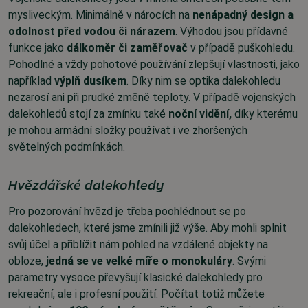
mysliveckým. Minimálně v nárocích na
nenápadný design a
odolnost před vodou či nárazem
. Výhodou jsou přídavné
funkce jako
dálkoměr či zaměřovač
v případě puškohledu.
Pohodlné a vždy pohotové používání zlepšují vlastnosti, jako
například
výplň dusíkem
. Díky nim se optika dalekohledu
nezarosí ani při prudké změně teploty. V případě vojenských
dalekohledů stojí za zmínku také
noční vidění,
díky kterému
je mohou armádní složky používat i ve zhoršených
světelných podmínkách.
Hvězdářské dalekohledy
Pro pozorování hvězd je třeba poohlédnout se po
dalekohledech, které jsme zmínili již výše. Aby mohli splnit
svůj účel a přiblížit nám pohled na vzdálené objekty na
obloze,
jedná se ve velké míře o monokuláry
. Svými
parametry vysoce převyšují klasické dalekohledy pro
rekreační, ale i profesní použití. Počítat totiž můžete