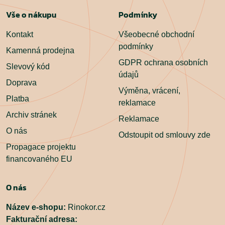
Vše o nákupu
Podmínky
Kontakt
Všeobecné obchodní
podmínky
Kamenná prodejna
GDPR ochrana osobních
Slevový kód
údajů
Doprava
Výměna, vrácení,
Platba
reklamace
Archiv stránek
Reklamace
O nás
Odstoupit od smlouvy zde
Propagace projektu
financovaného EU
O nás
Název e-shopu:
Rinokor.cz
Fakturační adresa: