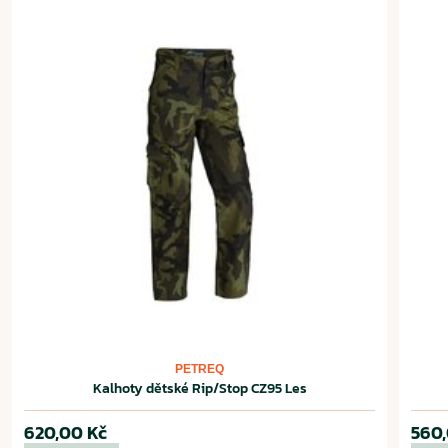
PETREQ
Kalhoty dětské Rip/Stop CZ95 Les
620,00 Kč
560,