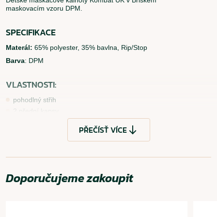
Dětské maskáčové kalhoty Kombat UK v Briském
maskovacím vzoru DPM.
SPECIFIKACE
Materál:
65% polyester, 35% bavlna, Rip/Stop
Barva
: DPM
VLASTNOSTI:
pohodlný střih
2 přední kapsy
2 stehenní kapsy
PŘEČÍSŤ VÍCE
1 kapsa na zadní straně
POUŽITÍ
Vhodné pro běžné každodenní nošení.
Doporučujeme zakoupit
ČÍST MÉNĚ