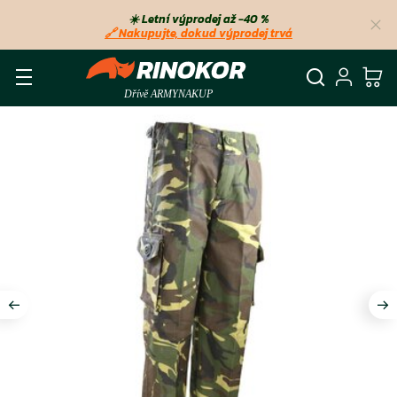
☀️ Letní výprodej až −40 %
🔗 Nakupujte, dokud výprodej trvá
Vyhledá
Přihl
Ko