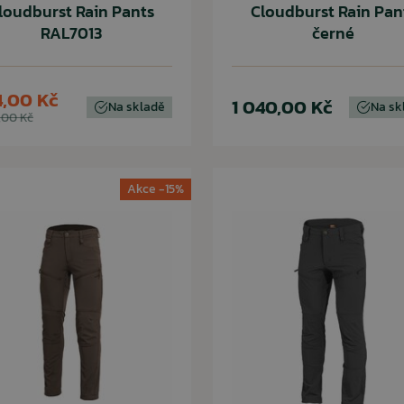
loudburst Rain Pants
Cloudburst Rain Pan
RAL7013
černé
,00 Kč
1 040,00 Kč
Na skladě
Na sk
,00 Kč
Akce -15%