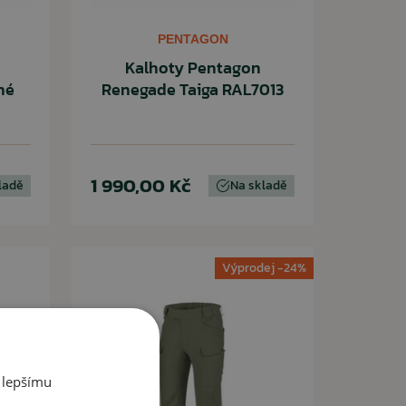
PENTAGON
Kalhoty Pentagon
né
Renegade Taiga RAL7013
1 990,00 Kč
ladě
Na skladě
Výprodej -24%
 lepšímu