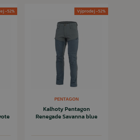
ej -52%
Výprodej -52%
PENTAGON
Kalhoty Pentagon
yote
Renegade Savanna blue