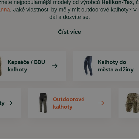
znete nejpopulárnější modely od výrobců
Helikon-Tex
, 
anna
. Jaké vlastnosti by měly mít outdoorové kalhoty? V
Dětské oblečení
Trekingové hole
Ponožky
dál a dozvíte se.
Chrániče kolen
Číst více
Sluneční brýle
Vybavení
ARMYTEX /
PENT
ARES
RINO
Kapsáče / BDU
Kalhoty do
Dámské tričko
Triko Quick-
Kalhoty BDU 
Rolnička n
kalhoty
města a džíny
olive dra
digital 
Rinokor
petrol
208,00 Kč
281,00 Kč
Outdoorové
ty
1 707,00 Kč
260,00 Kč
330,00 Kč
kalhoty
155,00 Kč
1 940,00 Kč