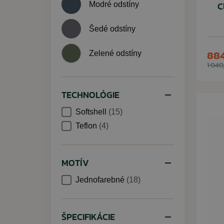
C
Modré odstíny
Šedé odstíny
884
Zelené odstíny
1 040
TECHNOLÓGIE
Softshell
(15)
Teflon
(4)
MOTÍV
Jednofarebné
(18)
ŠPECIFIKÁCIE