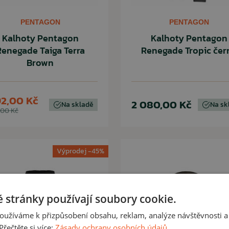
PENTAGON
PENTAGON
Kalhoty Pentagon
Kalhoty Pentagon
Renegade Taiga Terra
Renegade Tropic čer
Brown
92,00 Kč
2 080,00 Kč
Na skladě
Na sk
,00 Kč
Výprodej -45%
 stránky používají soubory cookie.
oužíváme k přizpůsobení obsahu, reklam, analýze návštěvnosti a
řečtěte si více:
Zásady ochrany osobních údajů