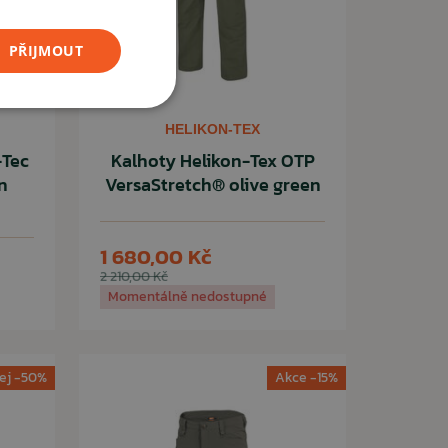
PŘIJMOUT
HELIKON-TEX
-Tec
Kalhoty Helikon-Tex OTP
n
VersaStretch® olive green
1 680,00 Kč
2 210,00 Kč
Momentálně nedostupné
ej -50%
Akce -15%