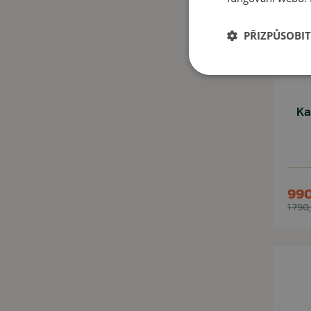
PŘIZPŮSOBIT
Ka
990
1 790