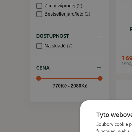
Zimní výprodej
(2)
Bestseller jaro/léto
(2)
DOSTUPNOST
Na skladě
(7)
1 6
1 990
CENA
770Kč - 2080Kč
Tyto webové
Soubory cookie p
fungování webu. P