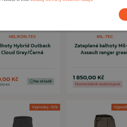
HELIKON-TEX
MIL-TEC
lhoty Hybrid Outback
Zateplené kalhoty Mil
Cloud Grey/Černá
Assault ranger gree
1 850,00 Kč
,00 Kč
Na skladě
Momentálně nedostupné
,00 Kč
Výprodej -52%
Výprod