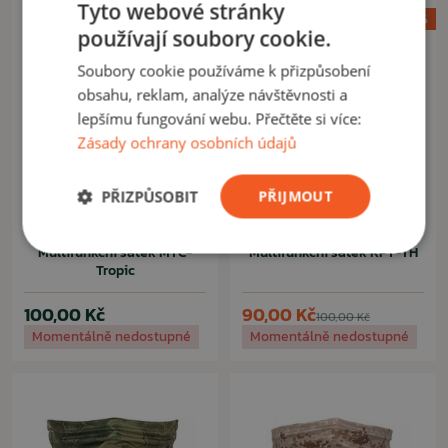
Tyto webové stránky
Akce -10%
používají soubory cookie.
Soubory cookie používáme k přizpůsobení
obsahu, reklam, analýze návštěvnosti a
lepšímu fungování webu. Přečtěte si více:
Zásady ochrany osobních údajů
PŘIZPŮSOBIT
PŘIJMOUT
CAMO
CAMO
Multifunkční šátek MTC-
Multifunkční šátek KPT-TH
Tropic
100,00 Kč
90,00 Kč
100,00 Kč
Momentálně nedostupné
Momentálně nedostupné