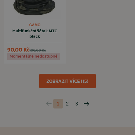
CAMO
Multifunkční šátek MTC
black
90,00 Kč
100,00 Kč
Momentálně nedostupné
ZOBRAZIT VÍCE (15)
1
2
3
Predchádzajúca
Nasledujúca
strana
strana