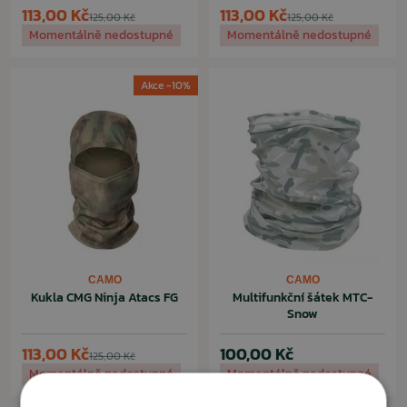
113,00 Kč
113,00 Kč
125,00 Kč
125,00 Kč
Momentálně nedostupné
Momentálně nedostupné
Akce -10%
CAMO
CAMO
Kukla CMG Ninja Atacs FG
Multifunkční šátek MTC-
Snow
113,00 Kč
100,00 Kč
125,00 Kč
Momentálně nedostupné
Momentálně nedostupné