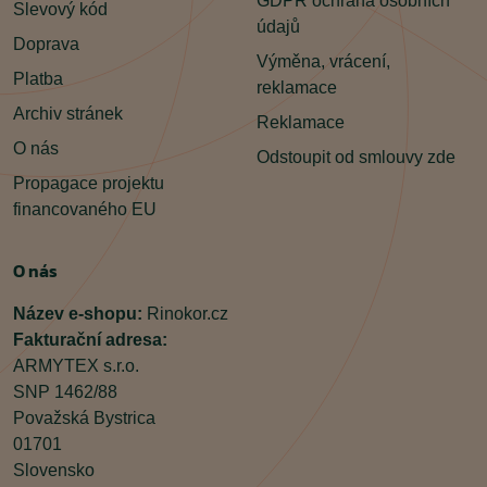
GDPR ochrana osobních
Slevový kód
údajů
Doprava
Výměna, vrácení,
Platba
reklamace
Archiv stránek
Reklamace
O nás
Odstoupit od smlouvy zde
Propagace projektu
financovaného EU
O nás
Název e-shopu:
Rinokor.cz
Fakturační adresa:
ARMYTEX s.r.o.
SNP 1462/88
Považská Bystrica
01701
Slovensko