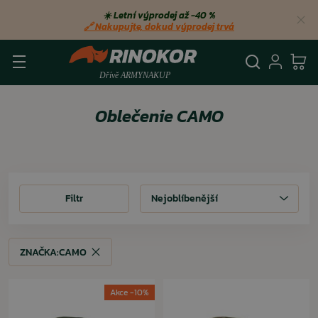
☀️ Letní výprodej až −40 %
🔗 Nakupujte, dokud výprodej trvá
Vyhledá
Přihl
Ko
Oblečenie CAMO
Filtr
Filtr
Nejoblíbenější
ZNAČKA:
CAMO
ZNAČKA:
CAMO
Akce -10%