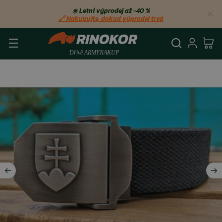
☀️ Letní výprodej až −40 %
🔗 Nakupujte, dokud výprodej trvá
Vyhledá
Přihl
Ko