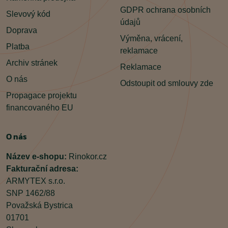
GDPR ochrana osobních
Slevový kód
údajů
Doprava
Výměna, vrácení,
Platba
reklamace
Archiv stránek
Reklamace
O nás
Odstoupit od smlouvy zde
Propagace projektu
financovaného EU
O nás
Název e-shopu:
Rinokor.cz
Fakturační adresa:
ARMYTEX s.r.o.
SNP 1462/88
Považská Bystrica
01701