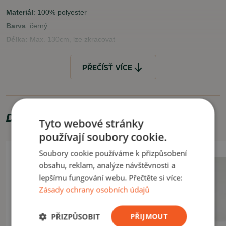
Materiál
: 100% polyester
Barva
: černý
Délka:
Max. 130cm, lze zkracovat
Šířka
: 3,9cm
PŘEČÍSŤ VÍCE
VLASTNOSTI
rychlé a spolehlivé zapínání
možnost zkracovat
Doporučujeme zakoupit
precizní a velmi pěkně zpracovaný motiv
Tyto webové stránky
používají soubory cookie.
VYUŽITÍ
Soubory cookie používáme k přizpůsobení
Praktický pásek vhodný zejména pro běžné nošení.
obsahu, reklam, analýze návštěvnosti a
lepšímu fungování webu. Přečtěte si více:
ČÍST MÉNĚ
Zásady ochrany osobních údajů
PŘIZPŮSOBIT
PŘIJMOUT