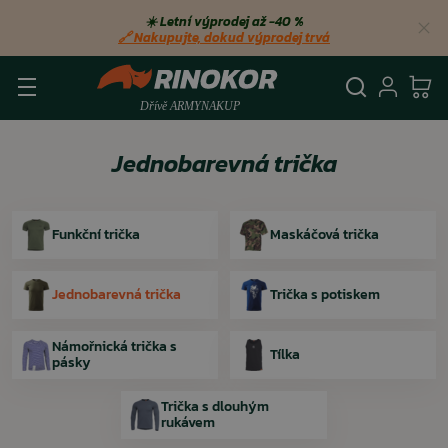
☀️ Letní výprodej až −40 %
🔗 Nakupujte, dokud výprodej trvá
Vyhledá
Přihl
Ko
Jednobarevná trička
Funkční trička
Maskáčová trička
Jednobarevná trička
Trička s potiskem
Námořnická trička s
Tílka
pásky
Trička s dlouhým
rukávem