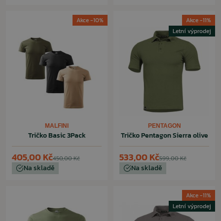
Akce -10%
Akce -11%
Letní výprodej
MALFINI
PENTAGON
Tričko Basic 3Pack
Tričko Pentagon Sierra olive
405,00 Kč
533,00 Kč
450,00 Kč
599,00 Kč
Na skladě
Na skladě
Akce -11%
Letní výprodej