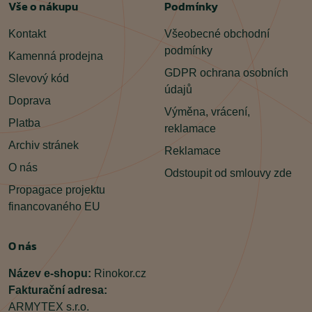
Vše o nákupu
Podmínky
Kontakt
Všeobecné obchodní
podmínky
Kamenná prodejna
GDPR ochrana osobních
Slevový kód
údajů
Doprava
Výměna, vrácení,
Platba
reklamace
Archiv stránek
Reklamace
O nás
Odstoupit od smlouvy zde
Propagace projektu
financovaného EU
O nás
Název e-shopu:
Rinokor.cz
Fakturační adresa:
ARMYTEX s.r.o.