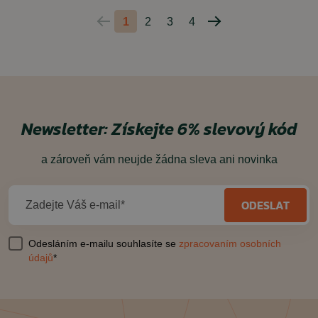
1
2
3
4
Predchádzajúca
Nasledujúca
strana
strana
Newsletter:
Získejte 6% slevový kód
a zároveň vám neujde žádna sleva ani novinka
ODESLAT
Zadejte Váš e-mail*
Odesláním e-mailu souhlasíte se
zpracovaním osobních
údajů
*