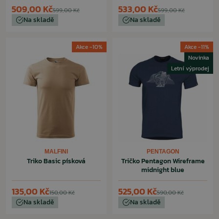
509,00 Kč
533,00 Kč
599,00 Kč
599,00 Kč
Na skladě
Na skladě
Akce -10%
Akce -11%
Novinka
Letní výprodej
MALFINI
PENTAGON
Triko Basic písková
Tričko Pentagon Wireframe
midnight blue
135,00 Kč
525,00 Kč
150,00 Kč
590,00 Kč
Na skladě
Na skladě