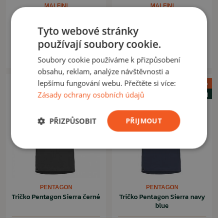
MALFINI
MALFINI
Triko Basic ARMY
Tričko Heavy New Cotton
caster grey
Tyto webové stránky
používají soubory cookie.
135,00 Kč
176,00 Kč
150,00 Kč
195,00 Kč
Na skladě
Na skladě
Soubory cookie používáme k přizpůsobení
obsahu, reklam, analýze návštěvnosti a
lepšímu fungování webu. Přečtěte si více:
Akce -15%
Akce -11%
Zásady ochrany osobních údajů
Letní výprodej
Letní výprodej
PŘIZPŮSOBIT
PŘIJMOUT
PENTAGON
PENTAGON
Tričko Pentagon Sierra černé
Tričko Pentagon Sierra navy
blue