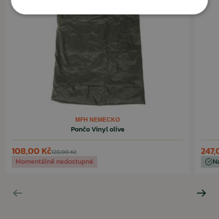
MFH NEMECKO
Pončo Vinyl olive
108,00 Kč
247,
120,00 Kč
Momentálně nedostupné
N