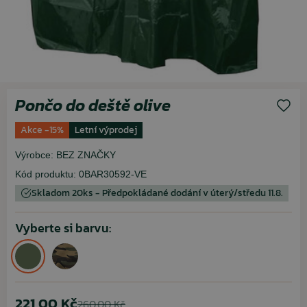
Pončo do deště olive
Akce -15%
Letní výprodej
Výrobce:
BEZ ZNAČKY
Kód produktu:
0BAR30592-VE
Skladom 20ks - Předpokládané dodání v úterý/středu 11.8.
Vyberte si barvu:
221,00 Kč
260,00 Kč