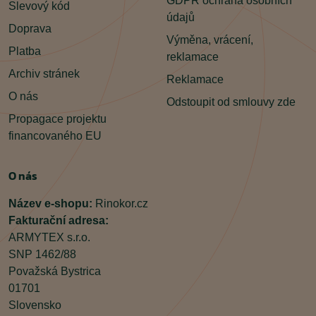
GDPR ochrana osobních
Slevový kód
údajů
Doprava
Výměna, vrácení,
Platba
reklamace
Archiv stránek
Reklamace
O nás
Odstoupit od smlouvy zde
Propagace projektu
financovaného EU
O nás
Název e-shopu:
Rinokor.cz
Fakturační adresa:
ARMYTEX s.r.o.
SNP 1462/88
Považská Bystrica
01701
Slovensko