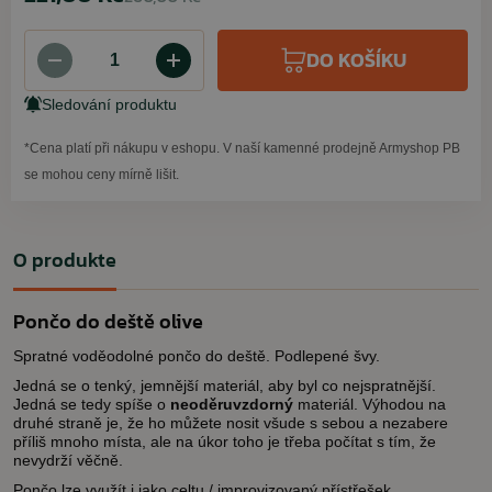
DO KOŠÍKU
Sledování produktu
*Cena platí při nákupu v eshopu. V naší kamenné prodejně Armyshop PB
se mohou ceny mírně lišit.
O produkte
Pončo do deště olive
Spratné voděodolné pončo do deště. Podlepené švy.
Jedná se o tenký, jemnější materiál, aby byl co nejspratnější.
Jedná se tedy spíše o
neoděruvzdorný
materiál. Výhodou na
druhé straně je, že ho můžete nosit všude s sebou a nezabere
příliš mnoho místa, ale na úkor toho je třeba počítat s tím, že
nevydrží věčně.
Pončo lze využít i jako celtu / improvizovaný přístřešek.