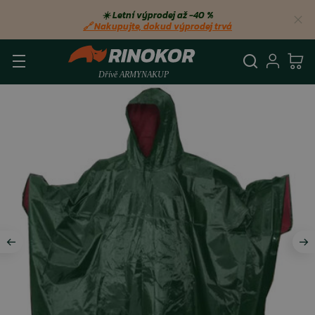
☀️ Letní výprodej až −40 %
🔗 Nakupujte, dokud výprodej trvá
Vyhledá
Přihl
Ko