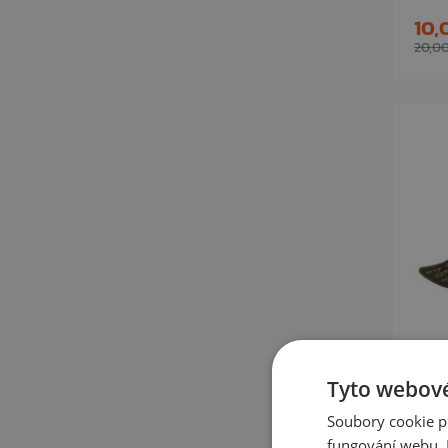
10,
20,00
Tyto webové
Soubory cookie p
O
fungování webu. P