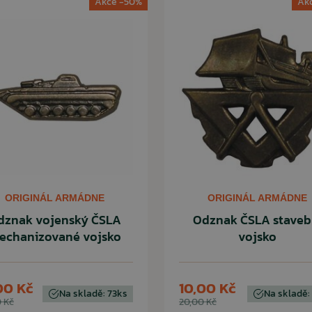
Akce -50%
Ak
ORIGINÁL ARMÁDNE
ORIGINÁL ARMÁDNE
dznak vojenský ČSLA
Odznak ČSLA staveb
echanizované vojsko
vojsko
00 Kč
10,00 Kč
Na skladě: 73ks
Na skladě:
 Kč
20,00 Kč