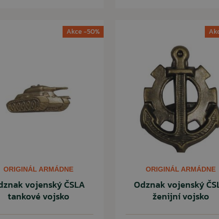
Akce -50%
Ak
ORIGINÁL ARMÁDNE
ORIGINÁL ARMÁDNE
dznak vojenský ČSLA
Odznak vojenský ČS
tankové vojsko
ženijní vojsko