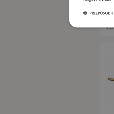
PŘIZPŮSOBIT
10,
20,00