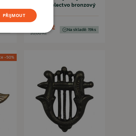
dělostřelectvo bronzový
PŘIJMOUT
10,00 Kč
20ks
Na skladě: 19ks
20,00 Kč
ce -50%