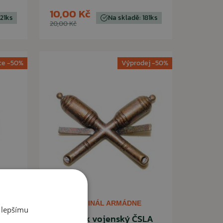
10,00 Kč
 21ks
Na skladě: 181ks
20,00 Kč
ce -50%
Výprodej -50%
ORIGINÁL ARMÁDNE
 lepšímu
LA
Odznak vojenský ČSLA