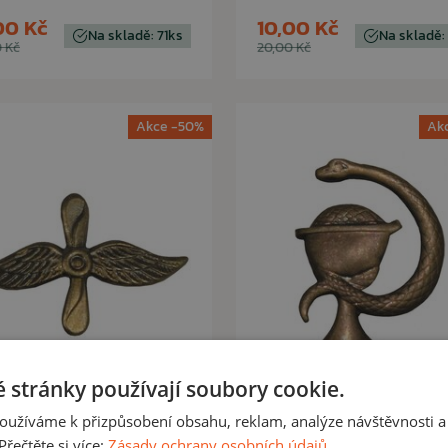
00 Kč
10,00 Kč
Na skladě: 71ks
Na skladě:
 Kč
20,00 Kč
Akce -50%
Ak
 stránky používají soubory cookie.
ORIGINÁL ARMÁDNE
ORIGINÁL ARMÁDNE
oužíváme k přizpůsobení obsahu, reklam, analýze návštěvnosti a
dznak vojenský ČSLA
Odznak vojenský ČS
řečtěte si více:
Zásady ochrany osobních údajů