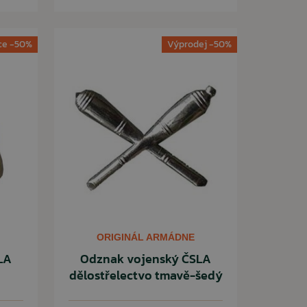
ce -50%
Výprodej -50%
ORIGINÁL ARMÁDNE
LA
Odznak vojenský ČSLA
dělostřelectvo tmavě-šedý