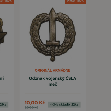
ce -50%
Akce -50%
ORIGINÁL ARMÁDNE
ní
Odznak vojenský ČSLA
meč
10,00 Kč
 21ks
Na skladě: 22ks
20,00 Kč