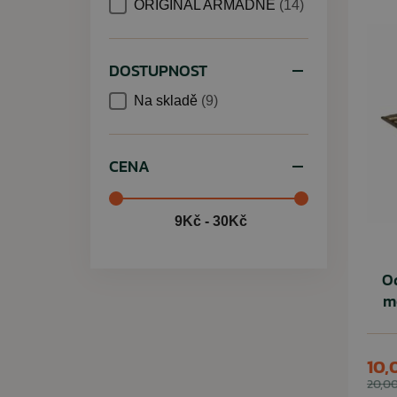
ORIGINÁL ARMÁDNE
(14)
DOSTUPNOST
Na skladě
(9)
CENA
9Kč - 30Kč
O
m
10,
20,00