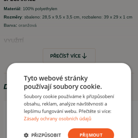
Materiál
: 100% polyethylen
Rozměry
: sbaleno: 28,5 x 9,5 x 3,5 cm, rozbaleno: 39 x 29 x 1 cm
Barva:
oranžová
VYUŽITÍ
Vhodné pro stanování, turistiku, kempink.
PŘEČÍSŤ VÍCE
ČÍST MÉNĚ
Tyto webové stránky
Doporučujeme zakoupit
používají soubory cookie.
Soubory cookie používáme k přizpůsobení
obsahu, reklam, analýze návštěvnosti a
lepšímu fungování webu. Přečtěte si více:
Zásady ochrany osobních údajů
PŘIZPŮSOBIT
PŘIJMOUT