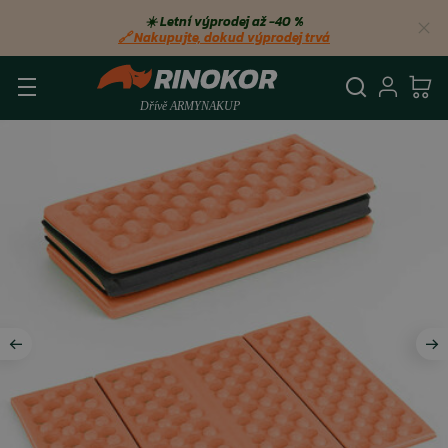
☀️ Letní výprodej až −40 %
🔗 Nakupujte, dokud výprodej trvá
Vyhledá
Přihl
Ko