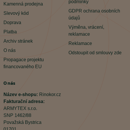
podmínky
Kamenná prodejna
GDPR ochrana osobních
Slevový kód
údajů
Doprava
Výměna, vrácení,
Platba
reklamace
Archiv stránek
Reklamace
O nás
Odstoupit od smlouvy zde
Propagace projektu
financovaného EU
O nás
Název e-shopu:
Rinokor.cz
Fakturační adresa:
ARMYTEX s.r.o.
SNP 1462/88
Považská Bystrica
01701