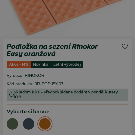
Podložka na sezení Rinokor
Easy oranžová
Akce -14%
Novinka
Letní výprodej
Výrobce:
RINOKOR
Kód produktu:
0R-POD-EY-07
Skladom 16ks - Předpokládané dodání v pondělí/úterý
10.8.
Vyberte si barvu: