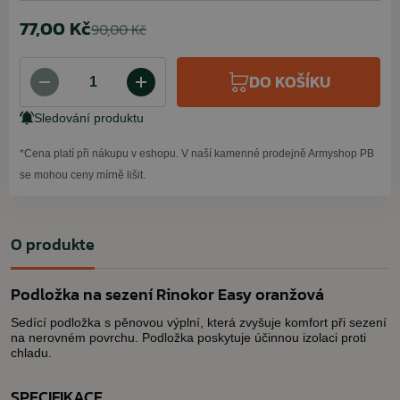
77,00 Kč
90,00 Kč
DO KOŠÍKU
Sledování produktu
*Cena platí při nákupu v eshopu. V naší kamenné prodejně Armyshop PB
se mohou ceny mírně lišit.
O produkte
Podložka na sezení Rinokor Easy oranžová
Sedící podložka s pěnovou výplní, která zvyšuje komfort při sezení
na nerovném povrchu. Podložka poskytuje účinnou izolaci proti
chladu.
SPECIFIKACE