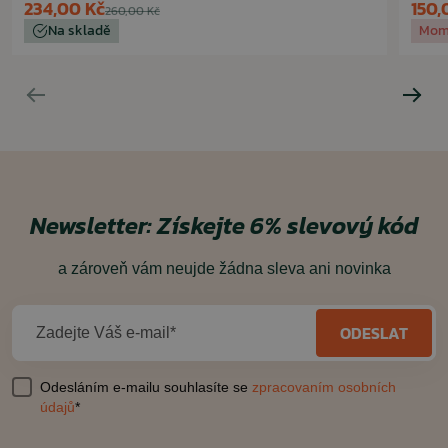
234,00 Kč
150,
260,00 Kč
Na skladě
Mom
Newsletter:
Získejte 6% slevový kód
a zároveň vám neujde žádna sleva ani novinka
ODESLAT
Zadejte Váš e-mail*
Odesláním e-mailu souhlasíte se
zpracovaním osobních
údajů
*