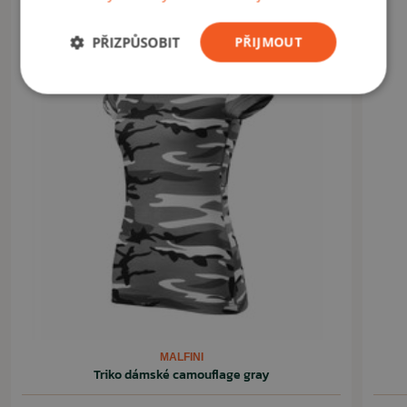
Akce -10%
PŘIZPŮSOBIT
PŘIJMOUT
MALFINI
Triko dámské camouflage gray