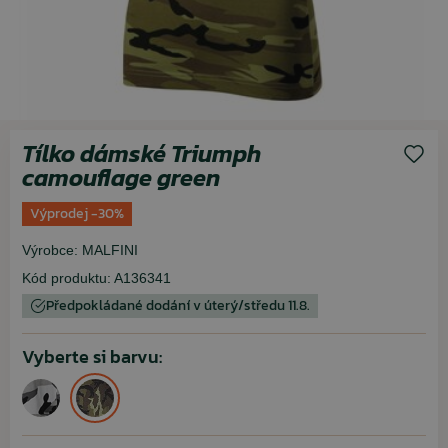
Tílko dámské Triumph
camouflage green
Výprodej -30%
Výrobce:
MALFINI
Kód produktu:
A136341
Předpokládané dodání v úterý/středu 11.8.
Vyberte si barvu: