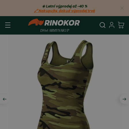
☀️ Letní výprodej až −40 %
🔗 Nakupujte, dokud výprodej trvá
Vyhledá
Přihl
Ko