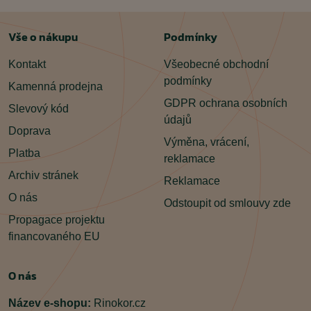
Vše o nákupu
Podmínky
Kontakt
Všeobecné obchodní
podmínky
Kamenná prodejna
GDPR ochrana osobních
Slevový kód
údajů
Doprava
Výměna, vrácení,
Platba
reklamace
Archiv stránek
Reklamace
O nás
Odstoupit od smlouvy zde
Propagace projektu
financovaného EU
O nás
Název e-shopu:
Rinokor.cz