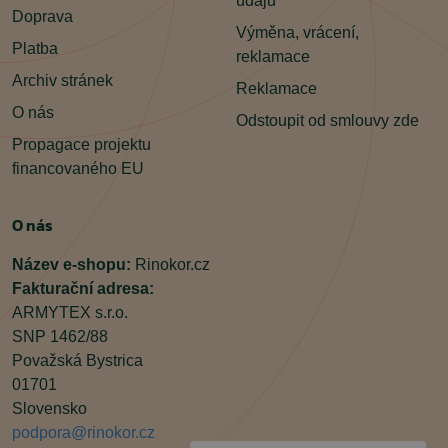
údajů
Doprava
Výměna, vrácení,
Platba
reklamace
Archiv stránek
Reklamace
O nás
Odstoupit od smlouvy zde
Propagace projektu
financovaného EU
O nás
Název e-shopu:
Rinokor.cz
Fakturační adresa:
ARMYTEX s.r.o.
SNP 1462/88
Považská Bystrica
01701
Slovensko
podpora@rinokor.cz