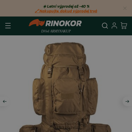
☀️ Letní výprodej až −40 %
🔗 Nakupujte, dokud výprodej trvá
Vyhledá
Přihl
Ko