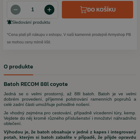
DO KOŠÍKU
Sledování produktu
*Cena platí při nákupu v eshopu. V naší kamenné prodejně Armyshop PB
se mohou ceny mírně lišit.
O produkte
Batoh RECOM 88l coyote
Jedná se o velmi prostorný, až 88l batoh. Batoh je ve velmi
dobrém provedení, příjemné polstrování ramenních popruhů a
celé zadní části umožňuje pohodlné nošení.
Je vhodný zejména pro cestování, případně vícedenní túry, kemp.
Vejdete do něj kromě různého příslušenství i množství náhradního
oblečení.
Výhodou je, že batoh obsahuje v jedné z kapes i integrovaný
potah, kterým si batoh zabalíte v případě, že přijde opravdu