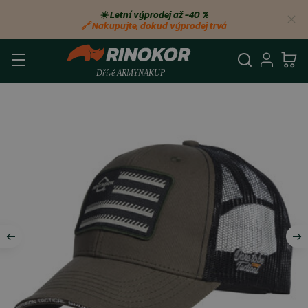
☀️ Letní výprodej až −40 %
🔗 Nakupujte, dokud výprodej trvá
Vyhledá
Přihl
Ko