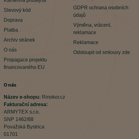
Kamenná prodejna
GDPR ochrana osobních
Slevový kód
údajů
Doprava
Výměna, vrácení,
Platba
reklamace
Archiv stránek
Reklamace
O nás
Odstoupit od smlouvy zde
Propagace projektu
financovaného EU
O nás
Název e-shopu:
Rinokor.cz
Fakturační adresa:
ARMYTEX s.r.o.
SNP 1462/88
Považská Bystrica
01701