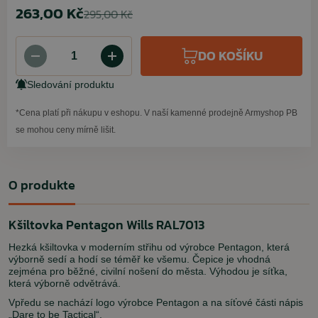
263,00 Kč
295,00 Kč
DO KOŠÍKU
Sledování produktu
*Cena platí při nákupu v eshopu. V naší kamenné prodejně Armyshop PB
se mohou ceny mírně lišit.
O produkte
Kšiltovka Pentagon Wills RAL7013
Hezká kšiltovka v moderním střihu od výrobce Pentagon, která
výborně sedí a hodí se téměř ke všemu. Čepice je vhodná
zejména pro běžné, civilní nošení do města. Výhodou je síťka,
která výborně odvětrává.
Vpředu se nachází logo výrobce Pentagon a na síťové části nápis
„Dare to be Tactical“.