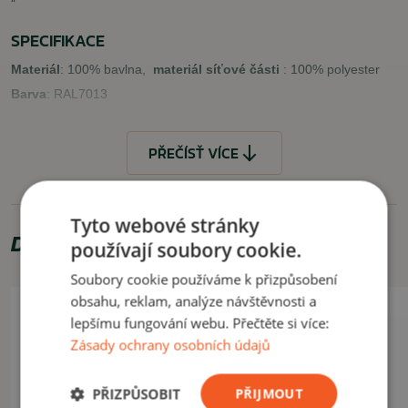
SPECIFIKACE
Materiál
: 100% bavlna,
materiál
síťové části
: 100% polyester
Barva
: RAL7013
VLASTNOSTI
PŘEČÍSŤ VÍCE
prodyšné provedení
univerzální velikost (nastavuje se poutkem na suchý zip v zadní
části)
Tyto webové stránky
Doporučujeme zakoupit
VYUŽITÍ
používají soubory cookie.
Soubory cookie používáme k přizpůsobení
Vhodné pro běžné, každodenní nošení.
obsahu, reklam, analýze návštěvnosti a
Akce -11%
lepšímu fungování webu. Přečtěte si více:
Letní výprodej
ČÍST MÉNĚ
Zásady ochrany osobních údajů
PŘIZPŮSOBIT
PŘIJMOUT