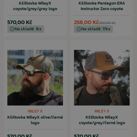
Kšiltovka WileyX
Kšiltovka Pentagon ERA
coyote/grey/grey logo
Instructor Zero coyote
570,00 Kč
258,00 Kč
290,00 Kč
Na skladě: 1ks
Na skladě: 17ks
WILEY X
WILEY X
Kšiltovka WileyX olive/černé
Kšiltovka WileyX
logo
coyote/grey/černé logo
570,00 Kč
570,00 Kč