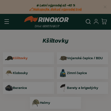
☀️ Letní výprodej až −40 %
🔗 Nakupujte, dokud výprodej trvá
Vyhledá
Přihl
Ko
Kšiltovky
Kšiltovky
Vojenské čepice / BDU
Klobouky
Zimní čepice
Beranice
Barety a brigadýrky
Helmy