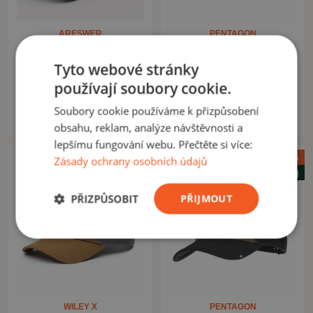
ARESWER
PENTAGON
Kšiltovka Rip/Stop olive
Kšiltovka Pentagon
TACTICAL 2.0 Rip/Stop
Tyto webové stránky
coyote
používají soubory cookie.
114,00 Kč
251,00 Kč
170,00 Kč
295,00 Kč
Soubory cookie používáme k přizpůsobení
Na skladě: 49ks
Na skladě: 9ks
obsahu, reklam, analýze návštěvnosti a
lepšímu fungování webu. Přečtěte si více:
Akce -11%
Zásady ochrany osobních údajů
Letní výprodej
PŘIZPŮSOBIT
PŘIJMOUT
WILEY X
PENTAGON