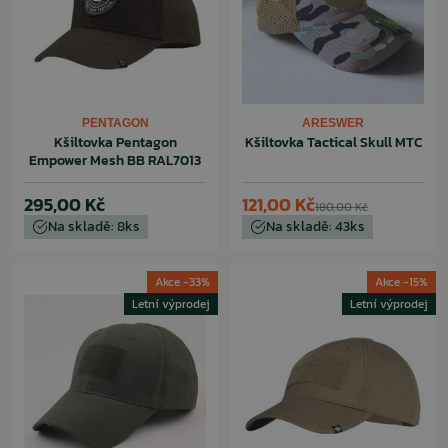
PENTAGON
ARESWER
Kšiltovka Pentagon
Kšiltovka Tactical Skull MTC
Empower Mesh BB RAL7013
295,00 Kč
121,00 Kč
180,00 Kč
Na skladě: 8ks
Na skladě: 43ks
Akce -33%
Akce -15%
Letní výprodej
Letní výprodej