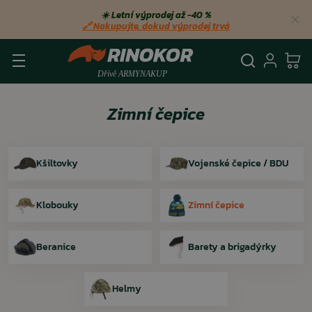
☀️ Letní výprodej až −40 %
🔗 Nakupujte, dokud výprodej trvá
Vyhledá
Přihl
Ko
Zimní čepice
Kšiltovky
Vojenské čepice / BDU
Klobouky
Zimní čepice
Beranice
Barety a brigadýrky
Helmy