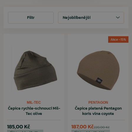
Filtr
Filtr
Nejoblíbenější
Akce -15%
MIL-TEC
PENTAGON
Čepice rychle-schnoucí Mil-
Čepice pletená Pentagon
Tec olive
koris vlna coyote
185,00 Kč
187,00 Kč
220,00 Kč