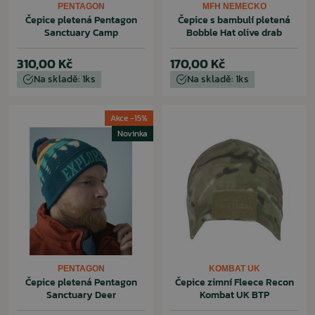
PENTAGON
MFH NEMECKO
Čepice pletená Pentagon
Čepice s bambulí pletená
Sanctuary Camp
Bobble Hat olive drab
310,00 Kč
170,00 Kč
Na skladě: 1ks
Na skladě: 1ks
Akce -15%
Novinka
PENTAGON
KOMBAT UK
Čepice pletená Pentagon
Čepice zimní Fleece Recon
Sanctuary Deer
Kombat UK BTP