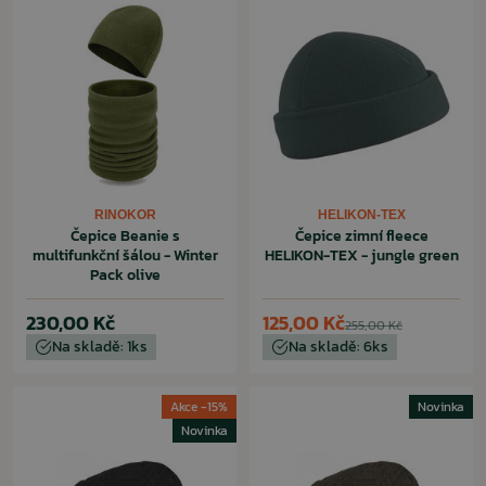
RINOKOR
HELIKON-TEX
Čepice Beanie s
Čepice zimní fleece
multifunkční šálou - Winter
HELIKON-TEX - jungle green
Pack olive
230,00 Kč
125,00 Kč
255,00 Kč
Na skladě: 1ks
Na skladě: 6ks
Akce -15%
Novinka
Novinka