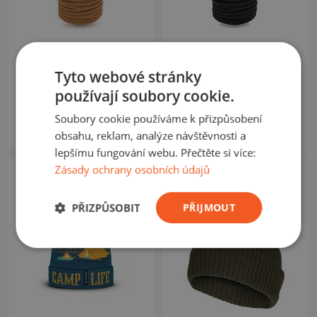
RINOKOR
RINOKOR
Čepice Beanie s
Čepice Beanie s
multifunkční šálou - Winter
multifunkční šálou - Winter
Tyto webové stránky
Pack coyote
Pack černá
používají soubory cookie.
196,00 Kč
196,00 Kč
Soubory cookie používáme k přizpůsobení
230,00 Kč
230,00 Kč
Na skladě: 25ks
Na skladě: 2ks
obsahu, reklam, analýze návštěvnosti a
lepšímu fungování webu. Přečtěte si více:
Zásady ochrany osobních údajů
Novinka
PŘIZPŮSOBIT
PŘIJMOUT