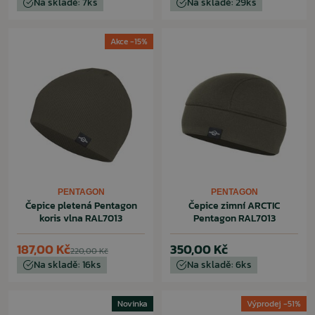
Na skladě: 7ks
Na skladě: 29ks
Akce -15%
PENTAGON
PENTAGON
Čepice pletená Pentagon
Čepice zimní ARCTIC
koris vlna RAL7013
Pentagon RAL7013
187,00 Kč
350,00 Kč
220,00 Kč
Na skladě: 16ks
Na skladě: 6ks
Novinka
Výprodej -51%