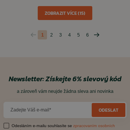
ZOBRAZIT VÍCE (15)
1
2
3
4
5
6
Predchádzajúca
Nasledujúca
strana
strana
Newsletter:
Získejte 6% slevový kód
a zároveň vám neujde žádna sleva ani novinka
ODESLAT
Zadejte Váš e-mail*
Odesláním e-mailu souhlasíte se
zpracovaním osobních