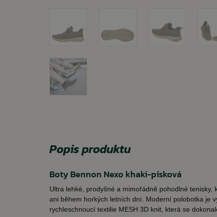
Popis produktu
Boty Bennon Nexo khaki-písková
Ultra lehké, prodyšné a mimořádně pohodlné tenisky, k
ani během horkých letních dní. Moderní polobotka je 
rychleschnoucí textilie MESH 3D knit, která se dokonal