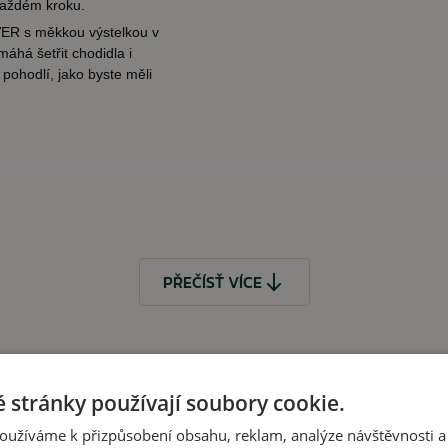
 každém kroku.
VER s měkkou výstelkou v
máhá šetřit chodidla i
 pohodlí, jako byste měli
PŘEČÍSŤ VÍCE
dané kategorii)
 stránky používají soubory cookie.
oužíváme k přizpůsobení obsahu, reklam, analýze návštěvnosti a