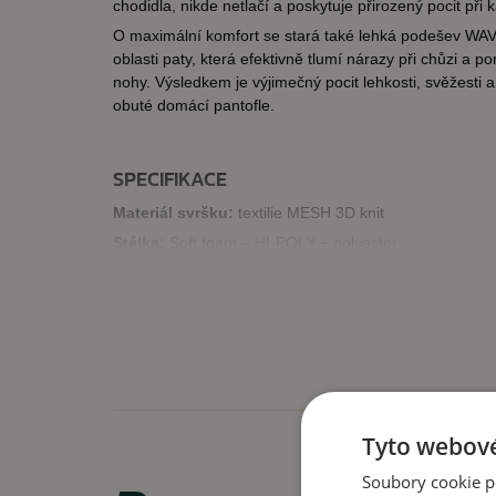
chodidla, nikde netlačí a poskytuje přirozený pocit při
O maximální komfort se stará také lehká podešev WA
oblasti paty, která efektivně tlumí nárazy při chůzi a po
nohy. Výsledkem je výjimečný pocit lehkosti, svěžesti a
obuté domácí pantofle.
SPECIFIKACE
Materiál svršku:
textilie MESH 3D knit
Stélka:
Soft foam – HI-POLY + polyester
Barva:
khaki-písková
VLASTNOSTI
obuv bez kovových částí
mimořádně lehká obuv (výrazně lehčí než průměr v 
Tyto webové
lze prát v pračce při teplotách do 30 °C
obuv je prodyšná
Soubory cookie p