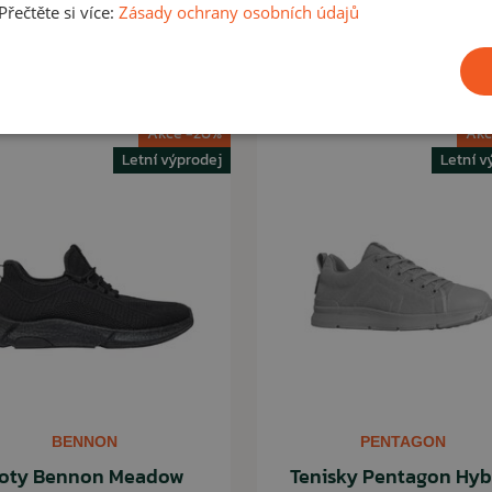
zakoupit
řečtěte si více:
Zásady ochrany osobních údajů
delší výlet.
Akce -20%
Akc
Letní výprodej
Letní v
ČÍST MÉNĚ
BENNON
PENTAGON
oty Bennon Meadow
Tenisky Pentagon Hyb