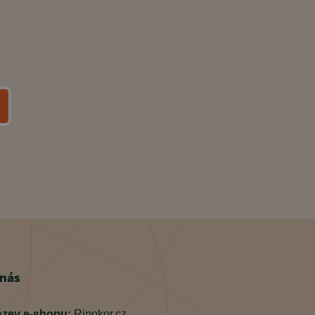
 nás
zev e-shopu:
Rinokor.cz