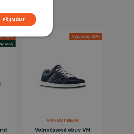
PŘIJMOUT
e -20%
Výprodej -30%
ýprodej
VM FOOTWEAR
rid
Voľnočasová obuv VM