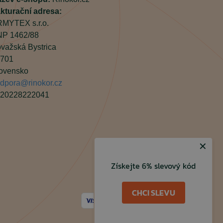
kturační adresa:
MYTEX s.r.o.
P 1462/88
važská Bystrica
701
ovensko
dpora@rinokor.cz
20228222041
✕
Získejte 6% slevový kód
CHCI SLEVU