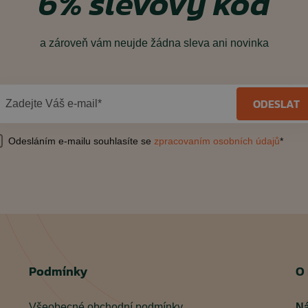
6% slevový kód
a zároveň vám neujde žádna sleva ani novinka
ODESLAT
Zadejte Váš e-mail*
Odesláním e-mailu souhlasíte se
zpracovaním osobních údajů
*
Podmínky
O
Všeobecné obchodní podmínky
Ná