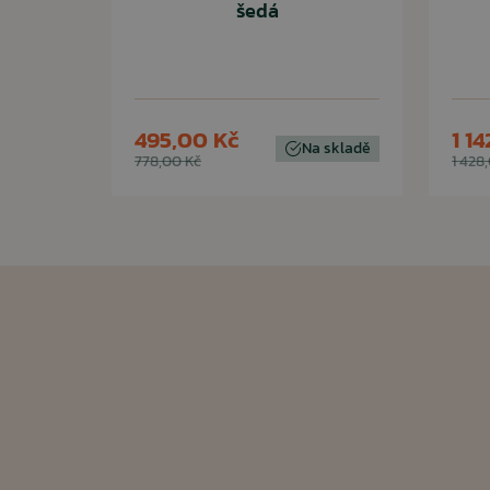
šedá
495,00 Kč
1 1
Na skladě
778,00 Kč
1 428