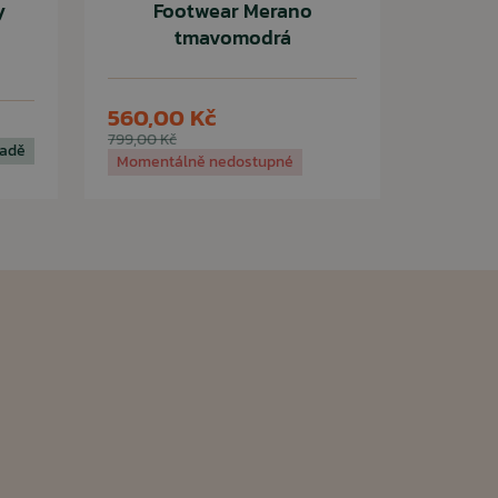
y
Footwear Merano
tmavomodrá
560,00 Kč
799,00 Kč
ladě
Momentálně nedostupné