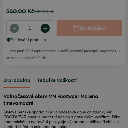
560,00 Kč
799,00 Kč
DO KOŠÍKU
Sledování produktu
*Cena platí při nákupu v eshopu. V naší kamenné prodejně Armyshop PB
se mohou ceny mírně lišit.
O produkte
Tabulka velikostí
Volnočasová obuv VM Footwear Merano
tmavomodrá
Stylová pánská sportovní a volnočasová obuv od značky VM
FOOTWEAR spojuje moderní design s praktickým využitím. Díky
anatomickému tvarování poskytuje výbornou stabilitu při chůzi a
komfort i během celodenního nošení.