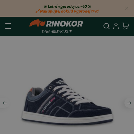
☀️ Letní výprodej až −40 %
🔗 Nakupujte, dokud výprodej trvá
Vyhledá
Přihl
Ko